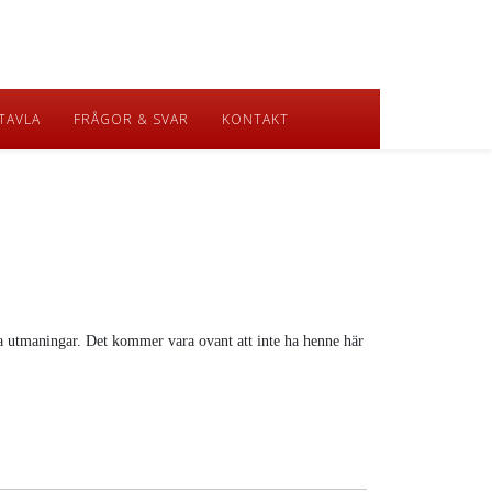
TAVLA
FRÅGOR & SVAR
KONTAKT
nya utmaningar. Det kommer vara ovant att inte ha henne här