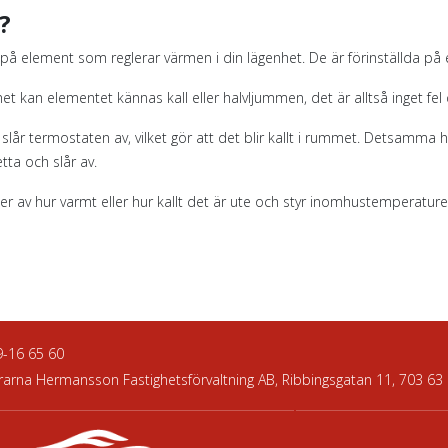
?
 på element som reglerar värmen i din lägenhet. De är förinställda på e
kan elementet kännas kall eller halvljummen, det är alltså inget fel 
slår termostaten av, vilket gör att det blir kallt i rummet. Detsamm
ta och slår av.
 av hur varmt eller hur kallt det är ute och styr inomhustemperaturen
9-16 65 60
rarna Hermansson Fastighetsförvaltning AB, Ribbingsgatan 11, 703 63