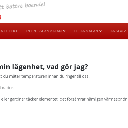
GA OBJEKT
INTRESSEANMÄLAN
FELANMÄLAN
ANSLAGS
 min lägenhet, vad gör jag?
 att du mäter temperaturen innan du ringer till oss.
rbrädor.
bler eller gardiner täcker elementet, det försämrar nämligen värmespri