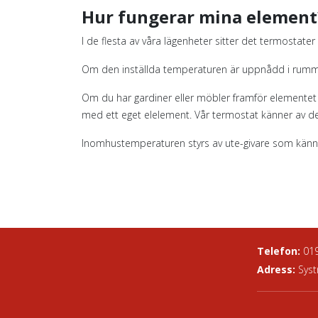
Hur fungerar mina element
I de flesta av våra lägenheter sitter det termostater
Om den inställda temperaturen är uppnådd i rummet 
Om du har gardiner eller möbler framför elementet 
med ett eget elelement. Vår termostat känner av det
Inomhustemperaturen styrs av ute-givare som känner
Telefon:
01
Adress:
Syst