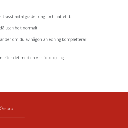
tt visst antal grader dag- och nattetid.
då utan helt normalt.
a händer om du av någon anledning kompletterar
 efter det med en viss fördröjning.
 Örebro