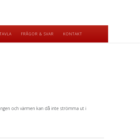
TAVLA
FRÅGOR & SVAR
KONTAKT
dningen och värmen kan då inte strömma ut i