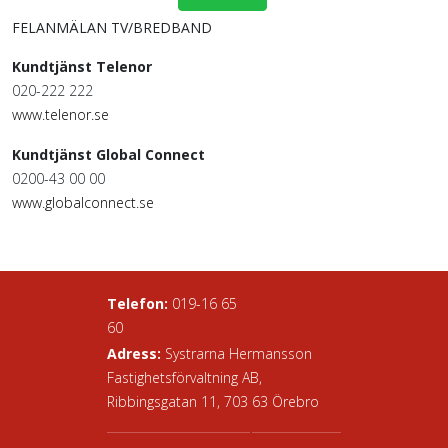
FELANMÄLAN TV/BREDBAND
Kundtjänst Telenor
020-222 222
www.telenor.se
Kundtjänst Global Connect
0200-43 00 00
www.globalconnect.se
Telefon:
019-16 65
60
Adress:
Systrarna Hermansson
Fastighetsförvaltning AB,
Ribbingsgatan 11, 703 63 Örebro